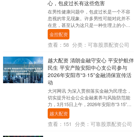
心，包皮过长有这些危害
在男性健康问题中，包皮过长是一个不容
忽视的常见现象。许多男性可能对此并不
在意，甚至认为这只是一种生理上的小差
异，但事实并非如此。沈阳曙光医院男科
金控配资
专家指出，包皮过....
查看：
58
分类：
可靠股票配资公司
越大配资 清朗金融守安心 平安护航伴
民生 平安产险安阳中心支公司参与
2026年安阳市“3·15”金融消保宣传活
动
大河网讯 为深入贯彻落实金融为民理念，
切实提升社会公众金融素养与风险防范能
力，3月15日上午，2026年安阳市“3·15”金
融消费者权益保护教育宣传活动在文峰
越大配资
万....
查看：
151
分类：
可靠股票配资公司