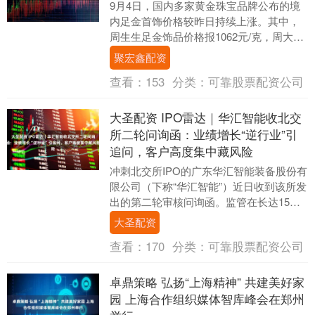
9月4日，国内多家黄金珠宝品牌公布的境
内足金首饰价格较昨日持续上涨。其中，
周生生足金饰品价格报1062元/克，周大
福、六福珠宝足金首饰价格报1060元/
聚宏鑫配资
克。....
查看：
153
分类：
可靠股票配资公司
大圣配资 IPO雷达｜华汇智能收北交
所二轮问询函：业绩增长“逆行业”引
追问，客户高度集中藏风险
冲刺北交所IPO的广东华汇智能装备股份有
限公司（下称“华汇智能”）近日收到该所发
出的第二轮审核问询函。监管在长达15页
的问询中，直指公司业绩增长可持续性、
大圣配资
流动性....
查看：
170
分类：
可靠股票配资公司
卓鼎策略 弘扬“上海精神” 共建美好家
园 上海合作组织媒体智库峰会在郑州