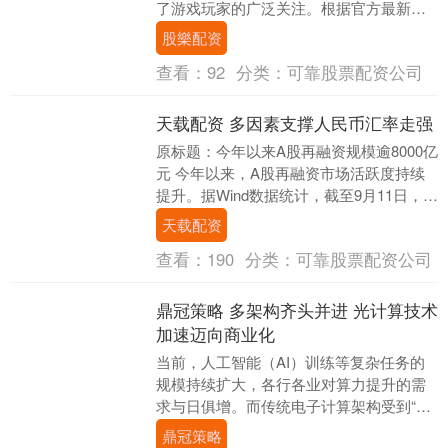
了游戏玩家的广泛关注。根据官方最新消
息，这款由Treyarch和Raven So....
股樂配资
查看：
92
分类：
可靠股票配资公司
天载配资 多因素支撑人民币汇率走强
原标题：今年以来A股再融资规模逾8000亿
元 今年以来，A股再融资市场活跃度持续
提升。据Wind数据统计，截至9月11日，年
内A股上市公司通过多种再融资方式募集....
天载配资
查看：
190
分类：
可靠股票配资公司
鼎冠策略 多架构齐头并进 光计算技术
加速迈向商业化
当前，人工智能（AI）训练等复杂任务的
规模持续扩大，各行各业对算力提升的需
求与日俱增。而传统电子计算架构受到“冯·
诺依曼瓶颈”等问题限制，量子计算目前又
鼎冠策略