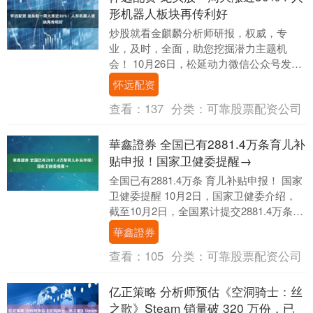
形机器人板块再传利好
炒股就看金麒麟分析师研报，权威，专
业，及时，全面，助您挖掘潜力主题机
会！ 10月26日，松延动力微信公众号发布
消息称，已于近日完成近3亿元Pre-B轮融
怀远配资
资，由方....
查看：
137
分类：
可靠股票配资公司
華鑫證券 全国已有2881.4万条育儿补
贴申报！国家卫健委提醒→
全国已有2881.4万条 育儿补贴申报！ 国家
卫健委提醒 10月2日，国家卫健委介绍，
截至10月2日，全国累计提交2881.4万条育
儿补贴申报信息，其中已确认1....
華鑫證券
查看：
105
分类：
可靠股票配资公司
亿正策略 分析师预估《空洞骑士：丝
之歌》Steam 销量破 320 万份，已