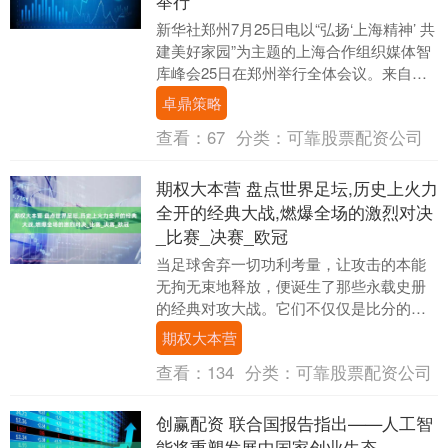
举行
新华社郑州7月25日电以“弘扬‘上海精神’ 共
建美好家园”为主题的上海合作组织媒体智
库峰会25日在郑州举行全体会议。来自上
合组织成员国、观察员国、对话伙伴的近
卓鼎策略
2....
查看：
67
分类：
可靠股票配资公司
期权大本营 盘点世界足坛,历史上火力
全开的经典大战,燃爆全场的激烈对决
_比赛_决赛_欧冠
当足球舍弃一切功利考量，让攻击的本能
无拘无束地释放，便诞生了那些永载史册
的经典对攻大战。它们不仅仅是比分的较
量，更是人类对进攻艺术的极致追求。这
期权大本营
些史诗级的比赛，....
查看：
134
分类：
可靠股票配资公司
创赢配资 联合国报告指出——人工智
能将重塑发展中国家创业生态