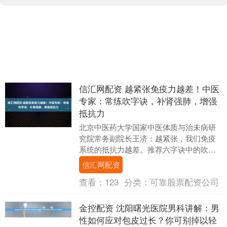
信汇网配资 越紧张免疫力越差！中医
专家：常练吹字诀，补肾强肺，增强
抵抗力
北京中医药大学国家中医体质与治未病研
究院常务副院长王济：越紧张，我们免疫
系统的抵抗力越差。推荐六字诀中的吹字
诀，这个功法能够调养先天，培补肾精肾
信汇网配资
气。通过练习吹字....
查看：
123
分类：
可靠股票配资公司
金控配资 沈阳曙光医院男科讲解：男
性如何应对包皮过长？你可别掉以轻