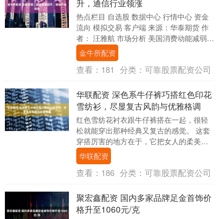
升，通信行业领涨
热点栏目 自选股 数据中心 行情中心 资金
流向 模拟交易 客户端 来源：华泰期货 作
者： 汪雅航 市场分析 美国消费动能减弱。
宏观方面，国务院新闻办公室将于11....
金牛所配资
查看：
181
分类：
可靠股票配资公司
华联配资 深色系牛仔裤巧搭红色印花
雪纺衫，尽显复古风韵与优雅格调
红色雪纺花衬衣跟牛仔裤搭在一起，很轻
松就能穿出那种经典又复古的感觉。 这套
穿搭厉害的地方在于，它把女人的柔美和
牛仔布的硬朗感觉给中和了，看起来又舒
华联配资
服又有格调。 ....
查看：
186
分类：
可靠股票配资公司
聚宏鑫配资 国内多家品牌足金首饰价
格升至1060元/克