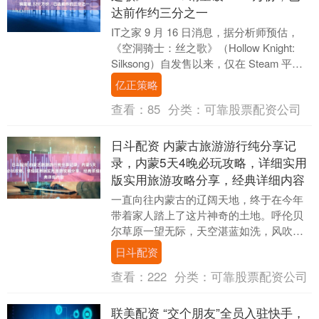
达前作约三分之一
IT之家 9 月 16 日消息，据分析师预估，
《空洞骑士：丝之歌》（Hollow Knight:
Silksong）自发售以来，仅在 Steam 平台
的销量就已....
亿正策略
查看：
85
分类：
可靠股票配资公司
日斗配资 内蒙古旅游游行纯分享记
录，内蒙5天4晚必玩攻略，详细实用
版实用旅游攻略分享，经典详细内容
一直向往内蒙古的辽阔天地，终于在今年
带着家人踏上了这片神奇的土地。呼伦贝
尔草原一望无际，天空湛蓝如洗，风吹草
低见牛羊的画面不再是梦中的景象；额尔
日斗配资
古纳湿地静谧壮美....
查看：
222
分类：
可靠股票配资公司
联美配资 “交个朋友”全员入驻快手，