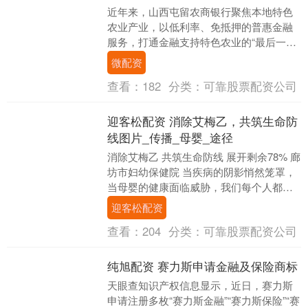
近年来，山西屯留农商银行聚焦本地特色
农业产业，以低利率、免抵押的普惠金融
服务，打通金融支持特色农业的“最后一公
里”，切实满足农户、新型农业经营主体等
微配资
群体的资金需....
查看：
182
分类：
可靠股票配资公司
迎客松配资 消除艾梅乙，共筑生命防
线图片_传播_母婴_途径
消除艾梅乙 共筑生命防线 展开剩余78% 廊
坊市妇幼保健院 当疾病的阴影悄然笼罩，
当母婴的健康面临威胁，我们每个人都责
无旁贷!艾滋病、梅毒、乙肝，这些令人谈
迎客松配资
之色....
查看：
204
分类：
可靠股票配资公司
纯旭配资 赛力斯申请金融及保险商标
天眼查知识产权信息显示，近日，赛力斯
申请注册多枚“赛力斯金融”“赛力斯保险”“赛