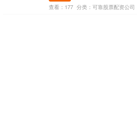
处于发展....
查看：
177
分类：
可靠股票配资公司
红河配资 患癌≠被判死刑！做好这件
事，长寿也能触手可及
癌症是生命倒计时？别慌！ 当癌症的阴影
无情地笼罩，许多人都觉得这是生命进入
倒计时的信号，内心被恐惧和绝望填满。
李某，一位原本平凡生活着的中年男性，
红河配资
有一份稳定的工....
查看：
154
分类：
可靠股票配资公司
牛金网配资 祥源新材：2025年第三
次临时股东大会决议公告
证券日报网讯 9月4日晚间，祥源新材发布
公告称，公司2025年第三次临时股东大会
于2025年9月4日召开，审议通过了《关于
回购注销2022年限制性股票激励计划部....
牛金网配资
查看：
120
分类：
可靠股票配资公司