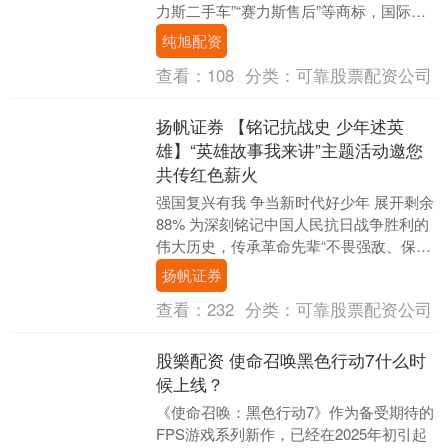
力斯二手车”“赛力斯售后”等商标，国际分
类包括金融物管、建筑修理、网站服务
纯旭配资
等，当....
查看：
108
分类：
可靠股票配资公司
扬帆证券 【铭记抗战史 少年述英
雄】“英雄故事我来讲”主题活动邀您
共传红色薪火
强国复兴有我 争当新时代好少年 展开剩余
88% 为深刻铭记中国人民抗日战争胜利的
伟大历史，传承革命先辈“不畏强敌、保家
卫国”的英雄气概，东港团市委组织各学校
扬帆证券
开展....
查看：
232
分类：
可靠股票配资公司
股樂配资 使命召唤黑色行动7什么时
候上线？
《使命召唤：黑色行动7》作为备受期待的
FPS游戏系列新作，已经在2025年初引起