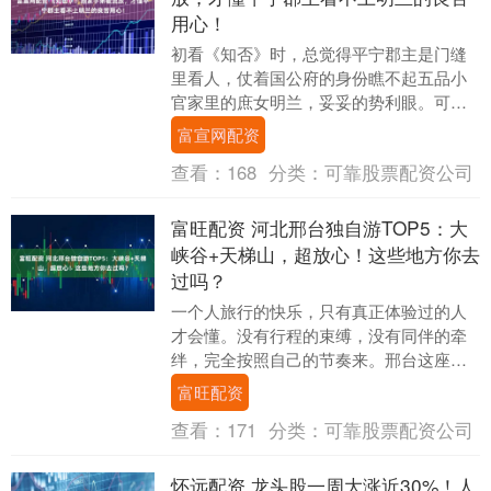
用心！
初看《知否》时，总觉得平宁郡主是门缝
里看人，仗着国公府的身份瞧不起五品小
官家里的庶女明兰，妥妥的势利眼。可重
温之后才发现，她的选择根本不是 “嫌贫爱
富宣网配资
富”，而是站....
查看：
168
分类：
可靠股票配资公司
富旺配资 河北邢台独自游TOP5：大
峡谷+天梯山，超放心！这些地方你去
过吗？
一个人旅行的快乐，只有真正体验过的人
才会懂。没有行程的束缚，没有同伴的牵
绊，完全按照自己的节奏来。邢台这座低
调的城市，藏着太多适合独自探索的美
富旺配资
景。今天就带你走进....
查看：
171
分类：
可靠股票配资公司
怀远配资 龙头股一周大涨近30%！人