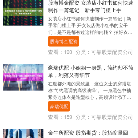
股海博金配资 女装店小红书如何快速
制作一篇笔记｜新手零门槛上手
女装店小红书如何快速制作一篇笔记｜新
手零门槛上手 开女装店做小红书的宝子
们，是不是都有过这样的内耗？ 拍好衣服
图，憋半天写不出种草文案，要么生硬像
股海博金配资
广告，要么没网....
查看：
190
分类：
可靠股票配资公司
豪瑞优配 小姐姐一身黑，简约却不简
单，利落又有细节
在魔都外滩的景致里，这位女士的穿搭堪
称“简约黑调的高级演绎”。 一身黑色中袖
紧身连体衣是造型核心，高领设计添了精
致感，中袖长度平衡了露肤度，紧身剪裁
豪瑞优配
精准勾勒身材....
查看：
159
分类：
可靠股票配资公司
金牛所配资 股指期货：股指缩量回