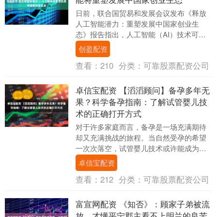
日前，联合国贸易和发展会议发布《释放
人工智能潜力：重塑发展中国家创业生
态》报告指出，人工智能（AI）技术可以
显著提升发展中国家中小微企业和初创企
创盈配资
业的生产率、创新....
查看：
210
分类：
可靠股票配资公司
卓信宝配资 【滔滔顾问】备孕多年无
果？科学备孕指南：了解试管婴儿技
术的正确打开方式
对于许多家庭而言，备孕是一场充满期待
却又充满挑战的旅程。当自然受孕的希望
一次次落空，试管婴儿技术或许能成为照
亮“父母梦”的一盏明灯。本文将结合医学案
卓信宝配资
例与政策解读....
查看：
212
分类：
可靠股票配资公司
富宣网配资 《知否》：顾家子弟被流
放，才懂平宁郡主看不上明兰的良苦