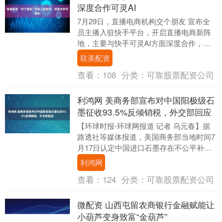
深度合作可灵AI
7月29日，直播电商机构交个朋友 宣布全
员主播入驻快手平台，开启直播电商新阵
地，主要与快手可灵AI方面深度合作，侧
重数字化电商营销能力提升，预计8月中旬
联美配资
交个朋友....
查看：
108
分类：
可靠股票配资公司
利鸿网 美商务部宣布对中国阳极级石
墨征收93.5%反倾销税，外交部回应
【环球时报-环球网报道 记者 乌元春】据
路透社等媒体报道，美国商务部当地时间7
月17日认定中国进口石墨存在不公平补
贴，决定对中国的阳极级石墨征收93.5%的
利鸿网
初步....
查看：
124
分类：
可靠股票配资公司
微配资 山西屯留农商银行金融赋能让
小葫芦变身致富“金葫芦”