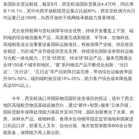
条国际全货运航线，截至8月，西安机场国际货量达4.4万吨，同比增
长116.1%，其中向西开放航线货运量占比超80%，西安至欧洲方向日
均运量已达190吨，向西开放的干线网络承载能力显著增强。
充分发挥航网与货站保障等综合优势，持续开发覆盖上下游、端
到端的综合物流服务产品，高质量完成新能源、半导体、生物科技、
高端制造业企业重要设备国际运输项目，有效保障产业链、供应链安
全稳定，为区域产业升级提供坚实支撑。持续强化国际业务联程运输
与仓配一体化能力，打造“经西安、转全球”联运产品，服务范围通达
全球150多个城市和地区。“翼”系列物流产品不断优化创新，“当日
达”、“次日达”、“五日达”等产品矩阵日益完善，带动综合运输效率提
升30%-50%，端到端时效压缩15%-25%，助力客户综合成本降低最
高达50%以上。
今年，西安机场口岸国际物流园区改造项目的投运，填补了西北
地区高端航空物流基础设施空白，通过“硬件+智慧+服务”立体升级，
国际货邮年保障处理能力将跃升至30万吨，园区创新整合了水果、肉
类、冰鲜水产品、植物种苗、食用水生动物等指定监管场地和国家进
口药品口岸，部署无人叉车、自动分拣、海关智慧审图等800余台智
能装备，保障能力再上新台阶。