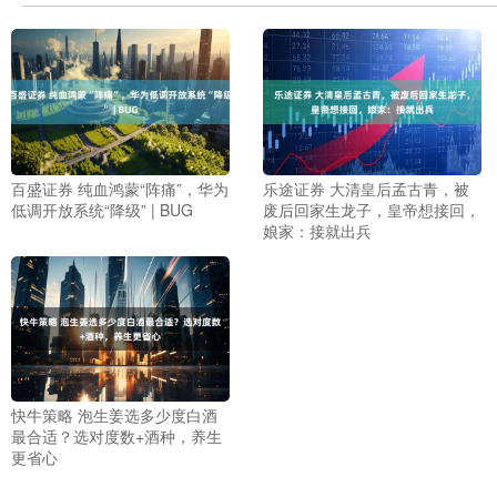
百盛证券 纯血鸿蒙“阵痛”，华为
乐途证券 大清皇后孟古青，被
低调开放系统“降级” | BUG
废后回家生龙子，皇帝想接回，
娘家：接就出兵
快牛策略 泡生姜选多少度白酒
最合适？选对度数+酒种，养生
更省心