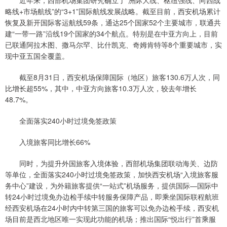
近年来，西部机场集团研究确立了“洲际大线、枢纽强线、向西战
略线+市场航线”的“3+1”国际航线发展战略。截至目前，西安机场累计
恢复及新开国际客运航线59条，通达25个国家52个主要城市，联通共
建“一带一路”沿线19个国家的34个航点。特别是在中亚方向上，目前
已联通阿拉木图、撒马尔罕、比什凯克、奇姆肯特等8个重要城市，实
现中亚五国全覆盖。
截至8月31日，西安机场保障国际（地区）旅客130.6万人次，同
比增长超55%，其中，中亚方向旅客10.3万人次，较去年增长
48.7%。
全面落实240小时过境免签政策
入境旅客同比增长66%
同时，为提升外国旅客入境体验，西部机场集团联动海关、边防
等单位，全面落实240小时过境免签政策，加快西安机场“入境旅客服
务中心”建设，为外籍旅客提供“一站式”机场服务，提供国际—国际中
转24小时过境免办边检手续中转服务保障产品，即乘坐国际联程航班
经西安机场在24小时内中转第三国的旅客可以免办边检手续，西安机
场目前是西北地区唯一实现此功能的机场；推出国际“悦出行”首乘服