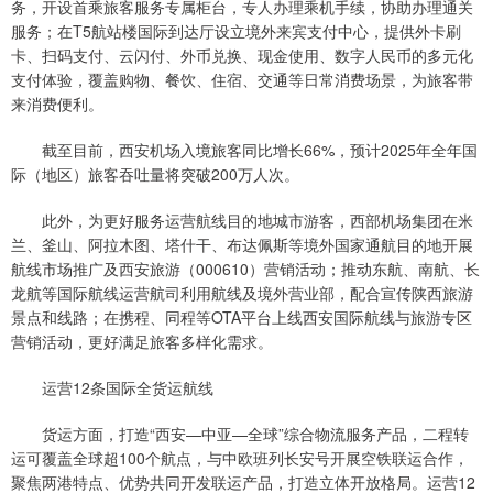
务，开设首乘旅客服务专属柜台，专人办理乘机手续，协助办理通关
服务；在T5航站楼国际到达厅设立境外来宾支付中心，提供外卡刷
卡、扫码支付、云闪付、外币兑换、现金使用、数字人民币的多元化
支付体验，覆盖购物、餐饮、住宿、交通等日常消费场景，为旅客带
来消费便利。
截至目前，西安机场入境旅客同比增长66%，预计2025年全年国
际（地区）旅客吞吐量将突破200万人次。
此外，为更好服务运营航线目的地城市游客，西部机场集团在米
兰、釜山、阿拉木图、塔什干、布达佩斯等境外国家通航目的地开展
航线市场推广及西安旅游（000610）营销活动；推动东航、南航、长
龙航等国际航线运营航司利用航线及境外营业部，配合宣传陕西旅游
景点和线路；在携程、同程等OTA平台上线西安国际航线与旅游专区
营销活动，更好满足旅客多样化需求。
运营12条国际全货运航线
货运方面，打造“西安—中亚—全球”综合物流服务产品，二程转
运可覆盖全球超100个航点，与中欧班列长安号开展空铁联运合作，
聚焦两港特点、优势共同开发联运产品，打造立体开放格局。运营12