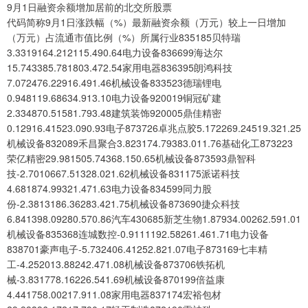
9月1日融资余额增加居前的北交所股票
代码简称9月1日涨跌幅（%）最新融资余额（万元）较上一日增加
（万元）占流通市值比例（%）所属行业835185贝特瑞
3.3319164.212115.490.64电力设备836699海达尔
15.743385.781803.472.54家用电器836395朗鸿科技
7.072476.22916.491.46机械设备833523德瑞锂电
0.948119.68634.913.10电力设备920019铜冠矿建
2.334870.51581.793.48建筑装饰920005鼎佳精密
0.12916.41523.090.93电子873726卓兆点胶5.172269.24519.321.25
机械设备832089禾昌聚合3.823174.79383.011.76基础化工873223
荣亿精密29.981505.74368.150.65机械设备873593鼎智科
技-2.7010667.51328.021.62机械设备831175派诺科技
4.681874.99321.471.63电力设备834599同力股
份-2.3813186.36283.421.75机械设备873690捷众科技
6.841398.09280.570.86汽车430685新芝生物1.87934.00262.591.01
机械设备835368连城数控-0.9111192.58261.461.71电力设备
838701豪声电子-5.732406.41252.821.07电子873169七丰精
工-4.252013.88242.471.08机械设备873706铁拓机
械-3.831778.16226.541.69机械设备870199倍益康
4.441758.00217.911.08家用电器837174宏裕包材