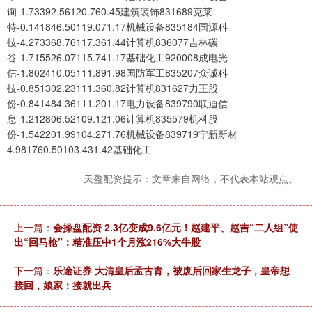
询-1.73392.56120.760.45建筑装饰831689克莱
特-0.141846.50119.071.17机械设备835184国源科
技-4.273368.76117.361.44计算机836077吉林碳
谷-1.715526.07115.741.17基础化工920008成电光
信-1.802410.05111.891.98国防军工835207众诚科
技-0.851302.23111.360.82计算机831627力王股
份-0.841484.36111.201.17电力设备839790联迪信
息-1.212806.52109.121.06计算机835579机科股
份-1.542201.99104.271.76机械设备839719宁新新材
4.981760.50103.431.42基础化工
天盈配资提示：文章来自网络，不代表本站观点。
上一篇：
会操盘配资 2.3亿变成9.6亿元！赵建平、赵吉“二人组”使
出“回马枪”：精准压中1个月涨216%大牛股
下一篇：
乐途证券 大清皇后孟古青，被废后回家生龙子，皇帝想
接回，娘家：接就出兵