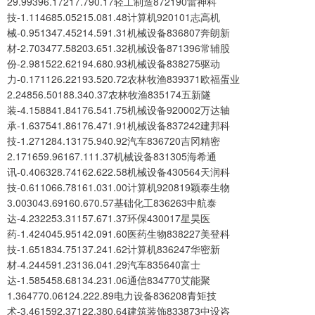
29.99396.17217.790.17轻工制造872190雷神科
技-1.114685.05215.081.48计算机920101志高机
械-0.951347.45214.591.31机械设备836807奔朗新
材-2.703477.58203.651.32机械设备871396常辅股
份-2.981522.62194.680.93机械设备838275驱动
力-0.171126.22193.520.72农林牧渔839371欧福蛋业
2.24856.50188.340.37农林牧渔835174五新隧
装-4.158841.84176.541.75机械设备920002万达轴
承-1.637541.86176.471.91机械设备837242建邦科
技-1.271284.13175.940.92汽车836720吉冈精密
2.171659.96167.111.37机械设备831305海希通
讯-0.406328.74162.622.58机械设备430564天润科
技-0.611066.78161.031.00计算机920819颖泰生物
3.003043.69160.670.57基础化工836263中航泰
达-4.232253.31157.671.37环保430017星昊医
药-1.424045.95142.091.60医药生物838227美登科
技-1.651834.75137.241.62计算机836247华密新
材-4.244591.23136.041.29汽车835640富士
达-1.585458.68134.231.06通信834770艾能聚
1.364770.06124.222.89电力设备836208青矩技
术-3.461592.37122.380.64建筑装饰833873中设咨