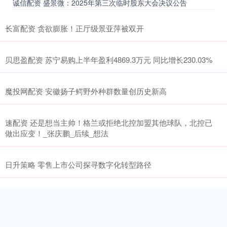
诚信配资 盛景微：2025年第三次临时股东大会决议公告
长富配资 贪欲膨胀！正厅级景亚萍被双开
贝思盈配资 苏宁易购上半年盈利4869.3万元 同比增长230.03%
魔投网配资 安徽扬子鳄野外种群数量创历史新高
速配资 还是想当主帅！格兰或拒绝北控加盟其他球队，北控已
做出应变！_张庆鹏_后续_想法
日升策略 零售上市公司探寻数字化转型路径