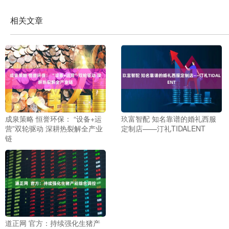
相关文章
成泉策略 恒誉环保： “设备+运
玖富智配 知名靠谱的婚礼西服
营”双轮驱动 深耕热裂解全产业
定制店——汀礼TIDALENT
链
道正网 官方：持续强化生猪产