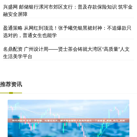
兴盛网 邮储银行漯河市郊区支行：普及存款保险知识 筑牢金
融安全屏障
盈通策略 从网红到顶流！张予曦凭银黑裙封神：不追爆款只
选对的，普通女生也能学
名鼎配资 广州设计周——贤士茶会铸就大湾区“高质量”人文
生活美学平台
推荐资讯