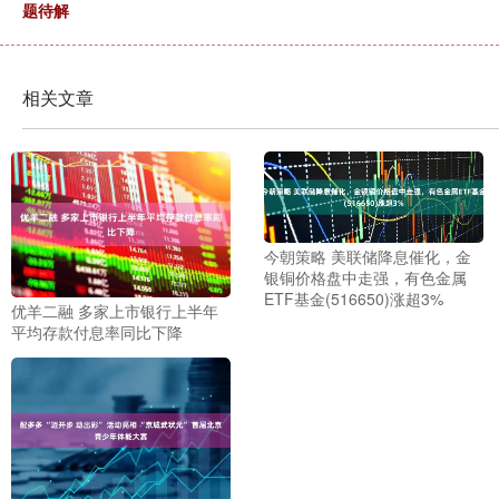
题待解
相关文章
今朝策略 美联储降息催化，金
银铜价格盘中走强，有色金属
ETF基金(516650)涨超3%
优羊二融 多家上市银行上半年
平均存款付息率同比下降