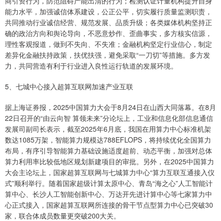
商引资行为，防范阻碍产能出清的行为；检测认证计量机构提升自身
能力水平，加强诚信体系建设，公正公平，切实履行质量监测职责，
共同推动行业诚信经营、规范发展、品质升级；各类媒体机构坚持正
确的政治方向和舆论导向，不恶意炒作、歪曲事实，多方核实信源，
理性客观报道，做到不失向、不失准；金融机构坚定行业信心，制定
差异化金融扶持政策，扶优扶强，避免采取“一刀切”等措施。多方发
力，共同营造有利于行业进入良性运行轨道的发展环境。
5、七城中心接入超算互联网加速产业互联
据上海证券报，2025中国算力大会于8月24日在山西大同落幕。在8月
22日召开的“由云向智 算领未来”分论坛上，工业和信息化部信息通信
发展司副司长表示，截至2025年6月底，我国在用算力中心标准机架
数达1085万架，智能算力规模达788EFLOPS，将持续优化全国算力
布局，有序引导智能算力基础设施适度超前、动态平衡，加强对总体
算力利用率比较低地区规划新建项目的审批。另外，在2025中国算力
大会主论坛上，国家超算互联网与七城算力中心“算力互联互通接入仪
式”顺利举行。随着国家超级计算太原中心、青岛“海之心”人工智能计
算中心、长沙人工智能创新中心、万达开先进计算中心等七家算力中
心正式接入，国家超算互联网所连接的骨干节点型算力中心已突破30
家，联合体成员数量更突破200大关。