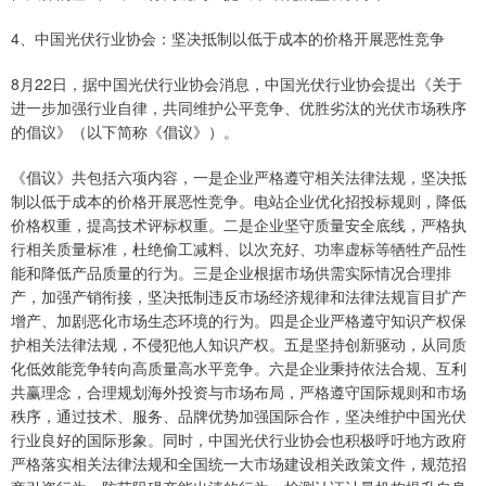
4、中国光伏行业协会：坚决抵制以低于成本的价格开展恶性竞争
8月22日，据中国光伏行业协会消息，中国光伏行业协会提出《关于
进一步加强行业自律，共同维护公平竞争、优胜劣汰的光伏市场秩序
的倡议》（以下简称《倡议》）。
《倡议》共包括六项内容，一是企业严格遵守相关法律法规，坚决抵
制以低于成本的价格开展恶性竞争。电站企业优化招投标规则，降低
价格权重，提高技术评标权重。二是企业坚守质量安全底线，严格执
行相关质量标准，杜绝偷工减料、以次充好、功率虚标等牺牲产品性
能和降低产品质量的行为。三是企业根据市场供需实际情况合理排
产，加强产销衔接，坚决抵制违反市场经济规律和法律法规盲目扩产
增产、加剧恶化市场生态环境的行为。四是企业严格遵守知识产权保
护相关法律法规，不侵犯他人知识产权。五是坚持创新驱动，从同质
化低效能竞争转向高质量高水平竞争。六是企业秉持依法合规、互利
共赢理念，合理规划海外投资与市场布局，严格遵守国际规则和市场
秩序，通过技术、服务、品牌优势加强国际合作，坚决维护中国光伏
行业良好的国际形象。同时，中国光伏行业协会也积极呼吁地方政府
严格落实相关法律法规和全国统一大市场建设相关政策文件，规范招