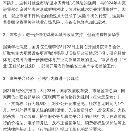
率跳升。这种对就业市场“温水煮青蛙”式风险的强调，与2024年杰克
逊霍尔会议时的表述形成鲜明对比，彼时鲍威尔更关注通胀黏性。因
此，就业市场下行风险的骤然加大促成了“风险平衡的转变”，这意味
着美联储将更关注就业市场风险，准备实施降息加以应对。
2、国常会：进一步强化财税金融等政策支持，创新消费投资场景
据新华社消息，国务院总理李强8月22日主持召开国务院常务会议，
听取实施大规模设备更新和消费品以旧换新政策情况汇报，研究释放
体育消费潜力进一步推进体育产业高质量发展的意见，审议通过《“三
北”工程总体规划》，部署开展海洋渔船安全生产专项整治工作。
3、事关平台经济，价格行为将进一步规范
据21世纪经济报道，8月23日，国家发展改革委、市场监管总局、国
家网信办联合起草的《互联网平台价格行为规则（征求意见稿）》
（下文简称《行为规则》）对外公开征求意见，征求意见时间为1个
月。针对外界高度关注的强制促销、先涨价后降价、虚假满减、大数
据杀熟、自动续费、搭售服务等互联网平台上的价格行为，在遵循现
行的价格法、电子商务法、反不正当竞争法、消费者权益保护法等上
位法律的基础上，《行为规则》提出了细化的监管要求。