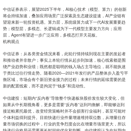
中信证券表示，展望2025下半年，AI核心技术（模型、算力）的创新
将会持续加速，叠加应用场景广泛探索及生态建设提速，AI产业链有
望迎来新一轮投资机遇。算力层，系统级算力成下一代AI发展重要趋
势；模型层，多模态、长逻辑成为下一代模型主要发力方向；应用
层，Agent有望进一步广泛应用，多模态打开天花板。
机构观点
中信证券：从各类资金情况来看，此轮行情持续到现在主要的发起者
和推动者并非散户；事实上本轮行情从起步到加速，核心线索都是围
绕产业趋势和业绩；既然都是聪明的钱入场占主导地位，就不能执迷
于类比过往行情走势。随着2020—2021年发行的产品整体步入盈亏平
衡区域，市场会有个新旧资金接力的过程；未来行情的延续需要的是
新的配置线索，而不是拘泥于“钱多”和流动性。
中信建投：短期内“反内卷”导致整个快递板块股价发生较大变化，但
如果从中长期视角看，更多是需要“反内卷”达到均衡解，即能够达到
接近帕累托最优，改变经营策略时并不会损害行业福利，甚至可能对
个体利益得到提升。目前快递行业件量增速维持双位数，从增量往存
量市场切换的过程中，行业的竞争烈度会比在增量市场里更大，所以
快递行业格局还需要更长时间的优化和判断。中信建投认为在短期内