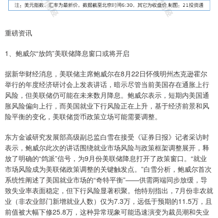
重磅资讯
1、鲍威尔“放鸽”美联储降息窗口或将开启
据新华财经消息，美联储主席鲍威尔在8月22日怀俄明州杰克逊霍尔
举行的年度经济研讨会上发表讲话，暗示尽管当前美国存在通胀上行
风险，但美联储仍可能在未来数月降息。鲍威尔表示，短期内美国通
胀风险偏向上行，而美国就业下行风险正在上升，基于经济前景和风
险平衡的变化，美联储货币政策立场可能需要调整。
东方金诚研究发展部高级副总监白雪在接受《证券日报》记者采访时
表示，鲍威尔此次的讲话围绕就业市场风险与政策框架调整展开，释
放了明确的“鸽派”信号，为9月份美联储降息打开了政策窗口。“就业
市场风险成为美联储政策调整的关键触发点。”白雪分析，鲍威尔首次
系统性阐述了美国就业市场的“奇特平衡”——供需两端同步放缓，导
致失业率表面稳定，但下行风险显著积聚。他特别指出，7月份非农就
业（非农业部门新增就业人数）仅为7.3万，远低于预期的11.5万，且
前值被大幅下修25.8万，这种异常现象可能迅速演变为裁员潮和失业