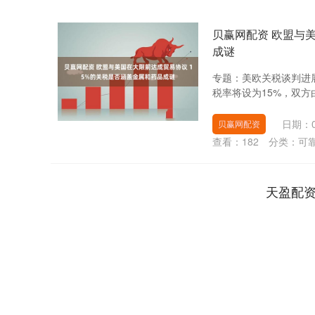
贝赢网配资 欧盟与
成谜
专题：美欧关税谈判进
税率将设为15%，双方
日期：0
贝赢网配资
查看：
182
分类：
可
天盈配