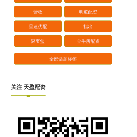
营收
明道配资
星速优配
指出
聚宝盆
金牛所配资
全部话题标签
关注 天盈配资