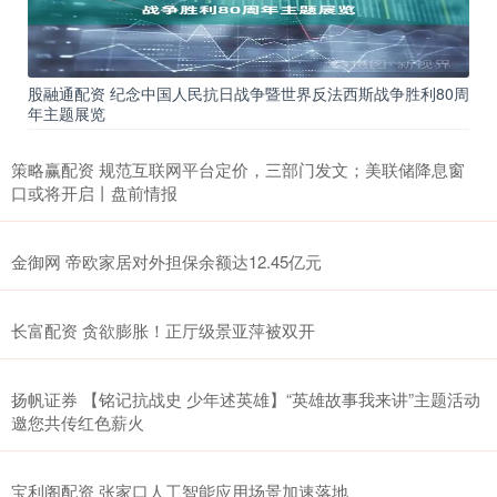
股融通配资 纪念中国人民抗日战争暨世界反法西斯战争胜利80周
年主题展览
策略赢配资 规范互联网平台定价，三部门发文；美联储降息窗
口或将开启丨盘前情报
金御网 帝欧家居对外担保余额达12.45亿元
长富配资 贪欲膨胀！正厅级景亚萍被双开
扬帆证券 【铭记抗战史 少年述英雄】“英雄故事我来讲”主题活动
邀您共传红色薪火
宝利阁配资 张家口人工智能应用场景加速落地