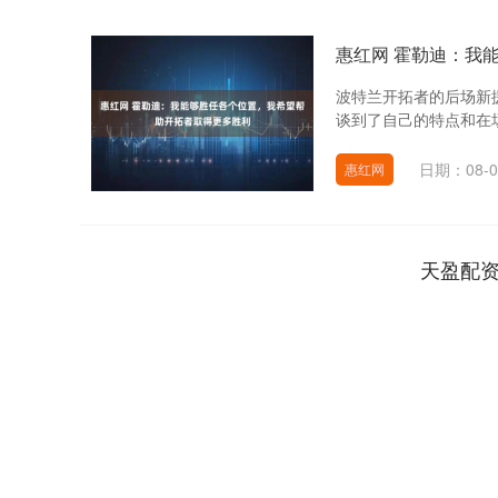
惠红网 霍勒迪：我
波特兰开拓者的后场新援朱
谈到了自己的特点和在场
日期：08-0
惠红网
天盈配