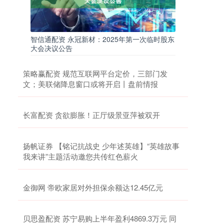
智信通配资 永冠新材：2025年第一次临时股东
大会决议公告
策略赢配资 规范互联网平台定价，三部门发
文；美联储降息窗口或将开启丨盘前情报
长富配资 贪欲膨胀！正厅级景亚萍被双开
扬帆证券 【铭记抗战史 少年述英雄】“英雄故事
我来讲”主题活动邀您共传红色薪火
金御网 帝欧家居对外担保余额达12.45亿元
贝思盈配资 苏宁易购上半年盈利4869.3万元 同