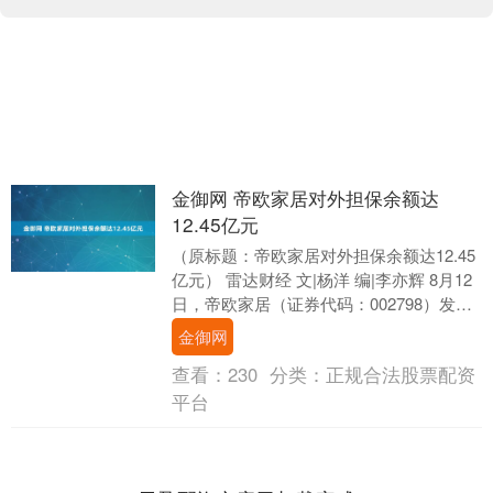
金御网 帝欧家居对外担保余额达
12.45亿元
（原标题：帝欧家居对外担保余额达12.45
亿元） 雷达财经 文|杨洋 编|李亦辉 8月12
日，帝欧家居（证券代码：002798）发布
关于提供担保的进展公告。公司....
金御网
查看：
230
分类：
正规合法股票配资
平台