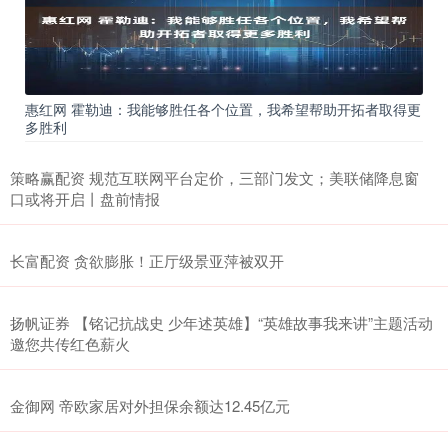
惠红网 霍勒迪：我能够胜任各个位置，我希望帮助开拓者取得更
多胜利
策略赢配资 规范互联网平台定价，三部门发文；美联储降息窗
口或将开启丨盘前情报
长富配资 贪欲膨胀！正厅级景亚萍被双开
扬帆证券 【铭记抗战史 少年述英雄】“英雄故事我来讲”主题活动
邀您共传红色薪火
金御网 帝欧家居对外担保余额达12.45亿元