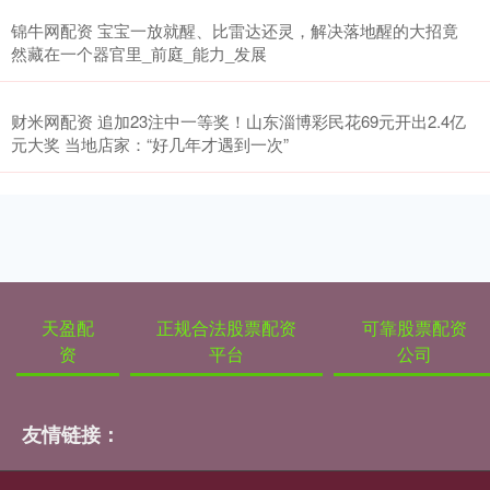
锦牛网配资 宝宝一放就醒、比雷达还灵，解决落地醒的大招竟
然藏在一个器官里_前庭_能力_发展
财米网配资 追加23注中一等奖！山东淄博彩民花69元开出2.4亿
元大奖 当地店家：“好几年才遇到一次”
天盈配
正规合法股票配资
可靠股票配资
资
平台
公司
友情链接：