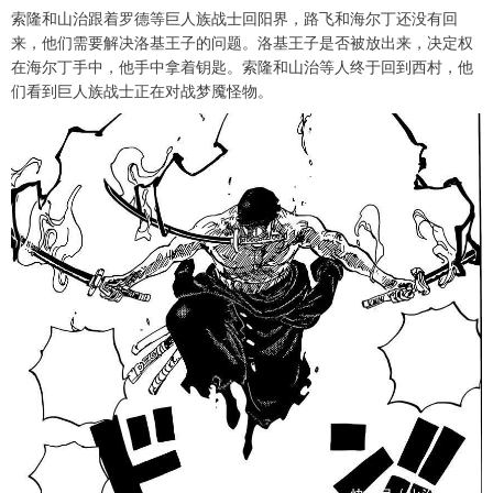
索隆和山治跟着罗德等巨人族战士回阳界，路飞和海尔丁还没有回
来，他们需要解决洛基王子的问题。洛基王子是否被放出来，决定权
在海尔丁手中，他手中拿着钥匙。索隆和山治等人终于回到西村，他
们看到巨人族战士正在对战梦魇怪物。