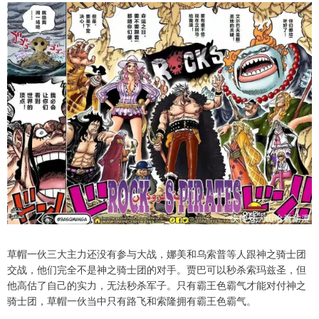
草帽一伙三大主力还没有参与大战，娜美和乌索普等人跟神之骑士团
交战，他们完全不是神之骑士团的对手。贾巴可以秒杀索玛兹圣，但
他高估了自己的实力，无法秒杀军子。只有霸王色霸气才能对付神之
骑士团，草帽一伙当中只有路飞和索隆拥有霸王色霸气。