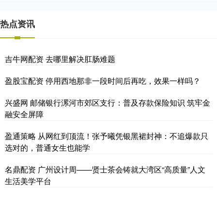
热点资讯
吉牛网配资 去哪里解决肛肠难题
盈股宝配资 停用西地那非一段时间后再吃，效果一样吗？
兴盛网 邮储银行漯河市郊区支行：普及存款保险知识 筑牢金
融安全屏障
盈通策略 从网红到顶流！张予曦凭银黑裙封神：不追爆款只
选对的，普通女生也能学
名鼎配资 广州设计周——贤士茶会铸就大湾区“高质量”人文
生活美学平台