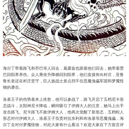
海尔丁带着路飞和乔巴等人回去，葛露兹也跟着他们回去，她带着贾
巴回阳界养伤。众人乘坐升降梯回到阳界，他们直接奔向村庄，亚鲁
鲁长老还在村庄坚守，巨人族战士差点挡不住恶魔傀儡军团和梦魇怪
物的袭击。
洛基王子的伤势基本上痊愈，他可以参战了，路飞开启了五档尼卡形
态战斗，太阳神尼卡降临，瞬间吸引了伊姆大人的注意，她马上出手
攻击路飞。尼卡路飞不敌伊姆大人，他再次觉醒了新形态，五档蛇人
形态对付伊姆大人，洛基王子负责对抗东利和布洛基等恶魔傀儡，海
尔丁去对付梦魇怪物，对此大家有什么看法？欢迎大家在下方留言评