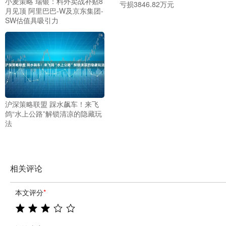
小麦策略 瑞银：料外卖战补贴8
亏损3846.82万元
月见顶 阿里巴巴-W及京东集团-
SW估值具吸引力
沪深策略联盟 踩水飙车！来飞
鸽“水上公路”解锁清凉的隐藏玩
法
相关评论
本文评分
*