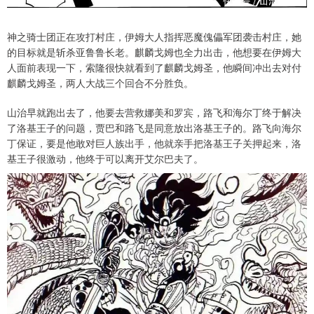
神之骑士团正在攻打村庄，伊姆大人指挥恶魔傀儡军团袭击村庄，她
的目标就是斩杀亚鲁鲁长老。麒麟戈姆也全力出击，他想要在伊姆大
人面前表现一下，索隆很快就看到了麒麟戈姆圣，他瞬间冲出去对付
麒麟戈姆圣，两人大战三个回合不分胜负。
山治早就跑出去了，他要去营救娜美和罗宾，路飞和海尔丁终于解决
了洛基王子的问题，贾巴和路飞是同意放出洛基王子的。路飞向海尔
丁保证，要是他敢对巨人族出手，他就亲手把洛基王子关押起来，洛
基王子很激动，他终于可以离开艾尔巴夫了。